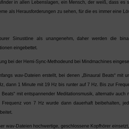
finder in allen Lebenslagen, ein Mensch, der weiß, dass es si
leme als Herausforderungen zu sehen, für die es immer eine L
urer Sinustöne als unangenehm, daher werden die binau
ionen eingebettet.
nung bei der Hemi-Sync-Methodeund bei Mindmachines eingeset
fangs wav-Dateien erstellt, bei denen „Binaural Beats“ mit u
 Hz, dann 1 Minute mit 19 Hz bis runter auf 7 Hz. Bis zur Fre
l Beats“ mit entspannender Meditationsmusik, alternativ auch
Frequenz von 7 Hz wurde dann dauerhaft beibehalten, jedoc
eitet.
ieser wav-Dateien hochwertige, geschlossene Kopfhörer einsetz