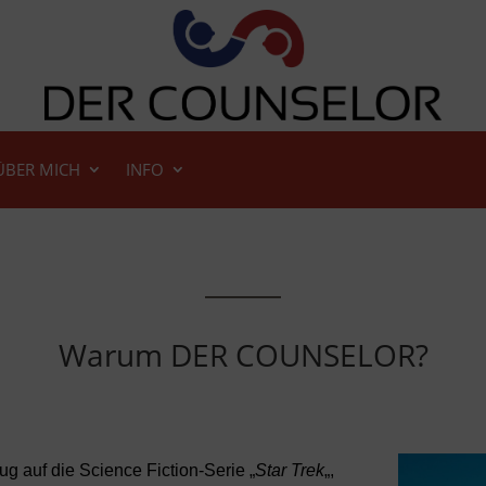
ÜBER MICH
INFO
Warum DER COUNSELOR?
ug auf die Science Fiction-Serie „
Star Trek
„,