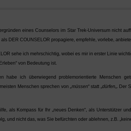
gründen eines Counselors im Star Trek-Universum nicht auffüh
h als
DER COUNSELOR
propagiere, empfehle, vorlebe, anbiete
ELOR
sehe ich mehrschichtig, wobei es mir in erster Linie wicht
Erleben“ von Bedeutung ist.
n habe ich überwiegend problemorientierte Menschen getr
rmeisten Menschen sprechen von „
müssen
“ statt „
dürfen
„. Der 
lfe, als Kompass für Ihr „neues Denken“, als Unterstützer und 
g, und nicht das, was Sie befürchten oder ablehnen, z.B. „keinen